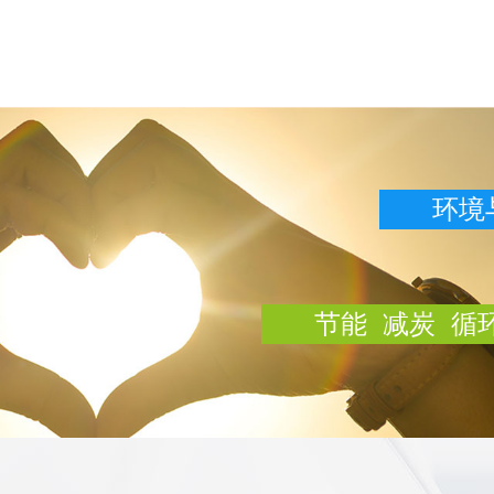
环境
节能 减炭 循