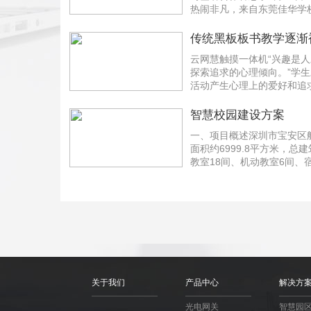
热闹非凡，来自东莞佳华学
层领导一行莅临深圳市科佳达
传统黑板板书教学逐渐
势进军市场
云网慧触摸一体机“兴趣是
探索追求的心理倾向。”学
活动产生心理上的爱好和追
调动学习积极性。教学触摸一
智慧校园建设方案
一、项目概述深圳市宝安区
面积约6999.8平方米，总建
教室18间、机动教室6间、
厅、运动场、室内篮球馆、多
关于我们
产品中心
解决方
光电网关
智慧园