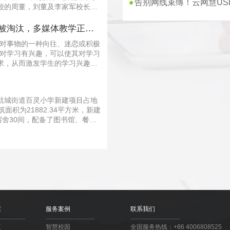
告别网线束缚！云网慧US
校的周董，刘董及李家军校长高
科技有限公司参观交流···
被淘汰，多媒体教学正强
人对事物的一种向往、迷恋或积极
生对学习有兴趣，可以使其对学习
求，从而激发学生的学习兴趣，
体机在教育信息···
航城街道百灵小学新建项目占地
筑面积为21882.34平方米，新建
宿舍30间，配备了图书馆、餐
功能厅等。由深圳市科佳···
案
服务案例
联系我们
区
智慧校园
全国服务热线：+86 4006808525