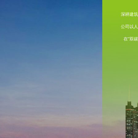
深耕建筑
公司以人
在"双